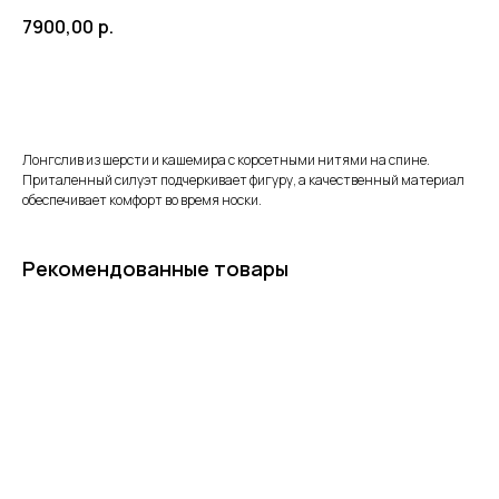
7900,00
р.
Лонгслив из шерсти и кашемира с корсетными нитями на спине.
Приталенный силуэт подчеркивает фигуру, а качественный материал
обеспечивает комфорт во время носки.
Рекомендованные товары