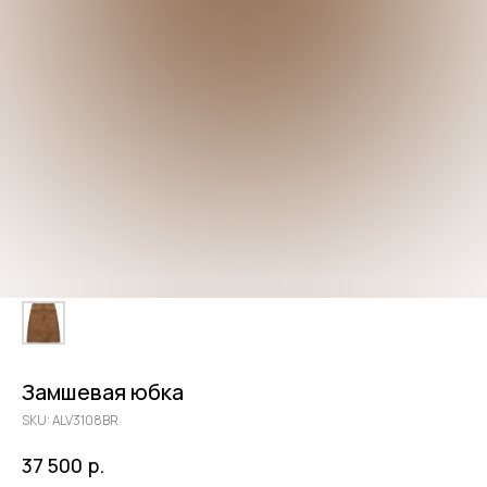
Замшевая юбка
SKU:
ALV3108BR
р.
37 500